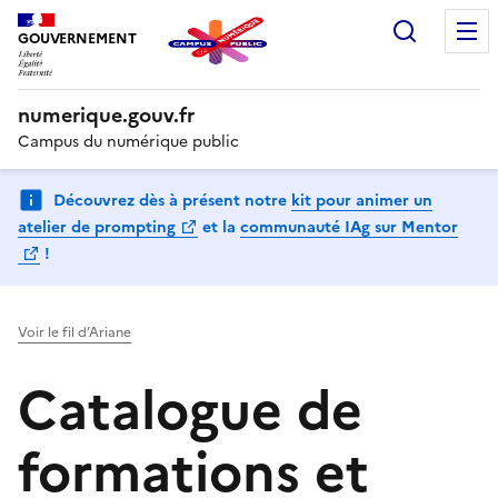
Recherc
GOUVERNEMENT
numerique.gouv.fr
Campus du numérique public
Découvrez dès à présent notre
kit pour animer un
(Ouvre une nouvelle fenêtre)
atelier de prompting
et la
communauté IAg sur Mentor
(Ouvre une nouvelle fenêtre)
!
Voir le fil d’Ariane
Catalogue de
formations et