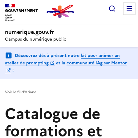
Recherc
GOUVERNEMENT
numerique.gouv.fr
Campus du numérique public
Découvrez dès à présent notre
kit pour animer un
(Ouvre une nouvelle fenêtre)
atelier de prompting
et la
communauté IAg sur Mentor
(Ouvre une nouvelle fenêtre)
!
Voir le fil d’Ariane
Catalogue de
formations et