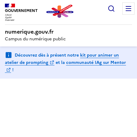
Recherc
GOUVERNEMENT
numerique.gouv.fr
Campus du numérique public
Découvrez dès à présent notre
kit pour animer un
(Ouvre une nouvelle fenêtre)
atelier de prompting
et la
communauté IAg sur Mentor
(Ouvre une nouvelle fenêtre)
!