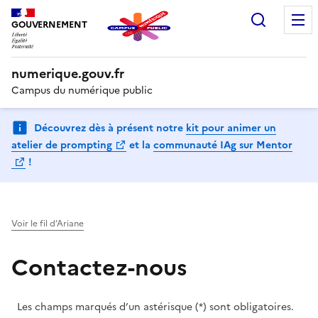
Recherc
GOUVERNEMENT
numerique.gouv.fr
Campus du numérique public
Découvrez dès à présent notre
kit pour animer un
(Ouvre une nouvelle fenêtre)
atelier de prompting
et la
communauté IAg sur Mentor
(Ouvre une nouvelle fenêtre)
!
Voir le fil d’Ariane
Contactez-nous
Les champs marqués d’un astérisque (*) sont obligatoires.