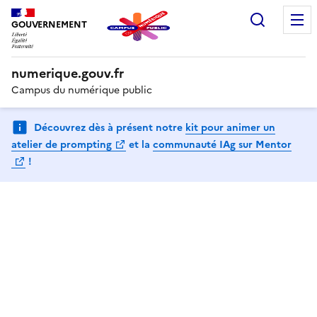
Recherc
GOUVERNEMENT
numerique.gouv.fr
Campus du numérique public
Découvrez dès à présent notre
kit pour animer un
(Ouvre une nouvelle fenêtre)
atelier de prompting
et la
communauté IAg sur Mentor
(Ouvre une nouvelle fenêtre)
!