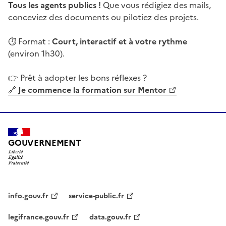
Tous les agents publics !
Que vous rédigiez des mails,
conceviez des documents ou pilotiez des projets.
⏱️ Format :
Court, interactif et à votre rythme
(environ 1h30).
👉 Prêt à adopter les bons réflexes ?
(Ouvre une nouvelle fenêtre)
🔗
Je commence la formation sur Mentor
GOUVERNEMENT
info.gouv.fr
service-public.fr
legifrance.gouv.fr
data.gouv.fr