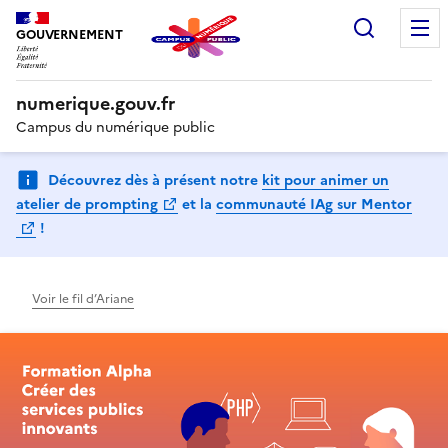
Recherc
GOUVERNEMENT
numerique.gouv.fr
Campus du numérique public
Découvrez dès à présent notre
kit pour animer un
(Ouvre une nouvelle fenêtre)
atelier de prompting
et la
communauté IAg sur Mentor
(Ouvre une nouvelle fenêtre)
!
Voir le fil d’Ariane