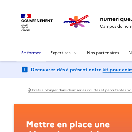
numerique.
GOUVERNEMENT
Campus du numé
Se former
Expertises
Nos partenaires
N
Découvrez dès à présent notre
kit pour ani
(Ouvre une nouvelle fenêtre)
(Ouvre une nouvelle fenêtre)
🎬 Prêts à plonger dans deux séries courtes et percutantes p