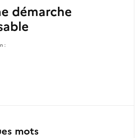
une démarche
sable
n :
ues mots