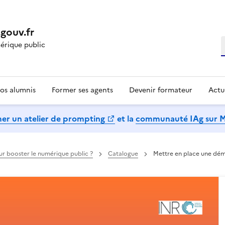
gouv.fr
R
rique public
os alumnis
Former ses agents
Devenir formateur
Actu
mer un atelier de prompting
et la
communauté IAg sur 
our booster le numérique public ?
Catalogue
Mettre en place une dé