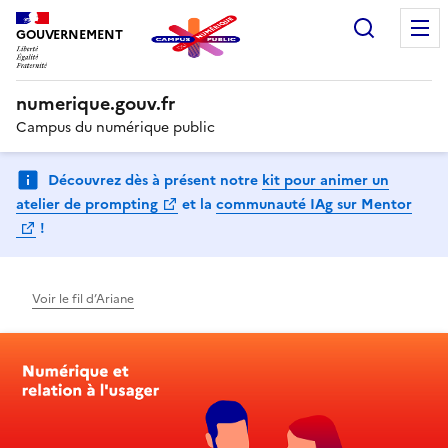
Recherc
GOUVERNEMENT
numerique.gouv.fr
Campus du numérique public
Découvrez dès à présent notre
kit pour animer un
(Ouvre une nouvelle fenêtre)
atelier de prompting
et la
communauté IAg sur Mentor
(Ouvre une nouvelle fenêtre)
!
Voir le fil d’Ariane