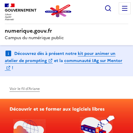
Recherc
GOUVERNEMENT
numerique.gouv.fr
Campus du numérique public
Découvrez dès à présent notre
kit pour animer un
(Ouvre une nouvelle fenêtre)
atelier de prompting
et la
communauté IAg sur Mentor
(Ouvre une nouvelle fenêtre)
!
Voir le fil d’Ariane