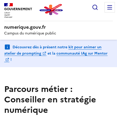
Recherc
GOUVERNEMENT
numerique.gouv.fr
Campus du numérique public
Découvrez dès à présent notre
kit pour animer un
(Ouvre une nouvelle fenêtre)
atelier de prompting
et la
communauté IAg sur Mentor
(Ouvre une nouvelle fenêtre)
!
Parcours métier :
Conseiller en stratégie
numérique