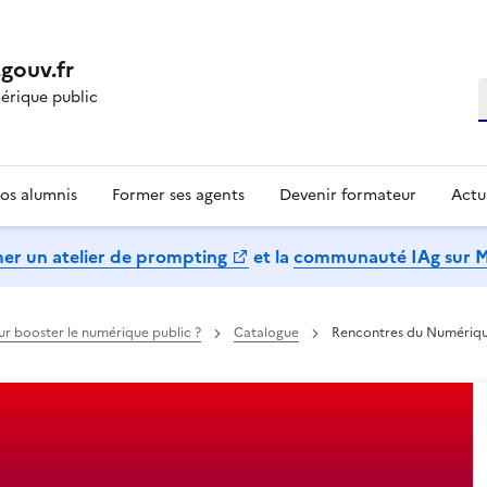
gouv.fr
R
rique public
os alumnis
Former ses agents
Devenir formateur
Actu
mer un atelier de prompting
et la
communauté IAg sur 
our booster le numérique public ?
Catalogue
Rencontres du Numériqu