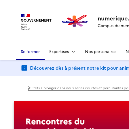
numerique.
GOUVERNEMENT
Campus du numé
Se former
Expertises
Nos partenaires
N
Découvrez dès à présent notre
kit pour ani
(Ouvre une nouvelle fenêtre)
(Ouvre une nouvelle fenêtre)
🎬 Prêts à plonger dans deux séries courtes et percutantes p