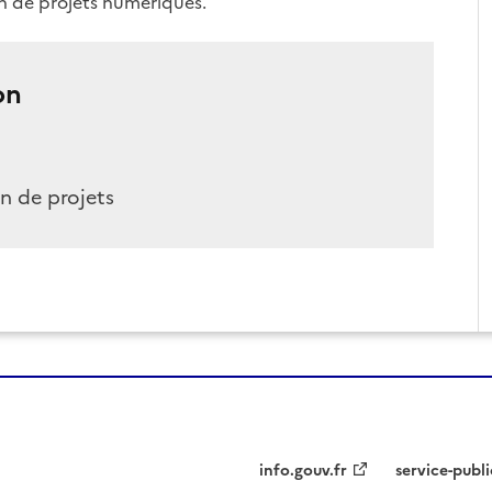
on de projets numériques.
on
n de projets
info.gouv.fr
service-publi