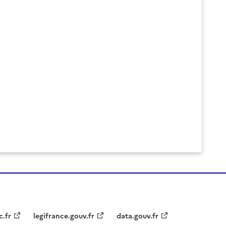
c.fr
legifrance.gouv.fr
data.gouv.fr