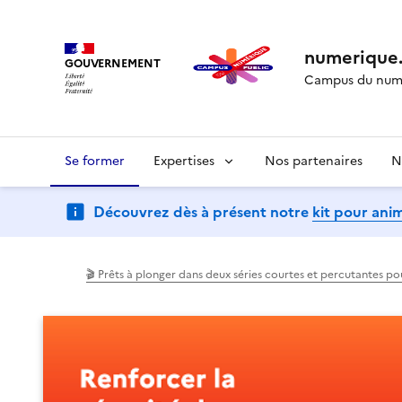
numerique.
GOUVERNEMENT
Campus du numé
Se former
Expertises
Nos partenaires
N
Découvrez dès à présent notre
kit pour ani
(Ouvre une nouvelle fenêtre)
(Ouvre une nouvelle fenêtre)
🎬 Prêts à plonger dans deux séries courtes et percutantes p