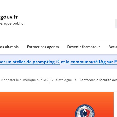
gouv.fr
R
rique public
os alumnis
Former ses agents
Devenir formateur
Actu
mer un atelier de prompting
et la
communauté IAg sur 
our booster le numérique public ?
Catalogue
Renforcer la sécurité de