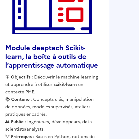
Module deeptech Scikit-
learn, la boîte à outils de
l’apprentissage automatique
Ouvre une nouvelle fenêtre
🎯
Objectifs
: Découvrir le machine learning
et apprendre à utiliser
scikit-learn
en
contexte PME.
📚
Contenu
: Concepts clés, manipulation
de données, modèles supervisés, ateliers
pratiques encadrés.
👥
Public
: Ingénieurs, développeurs, data
scientists/analysts.
💡
Pré-requis
: Bases en Python, notions de