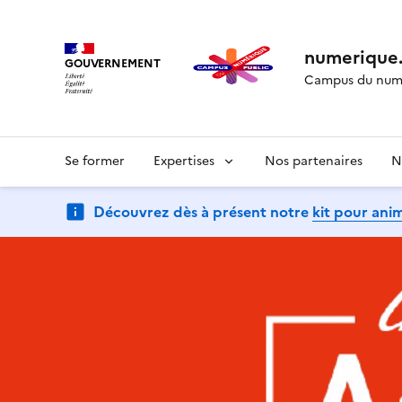
numerique.
GOUVERNEMENT
Campus du numé
Se former
Expertises
Nos partenaires
N
Découvrez dès à présent notre
kit pour ani
(Ouvre une nouvelle fenêtre)
(Ouvre une nouvelle fenêtre)