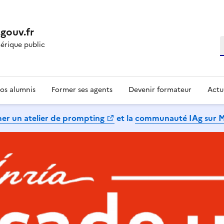
gouv.fr
R
rique public
os alumnis
Former ses agents
Devenir formateur
Actu
mer un atelier de prompting
et la
communauté IAg sur 