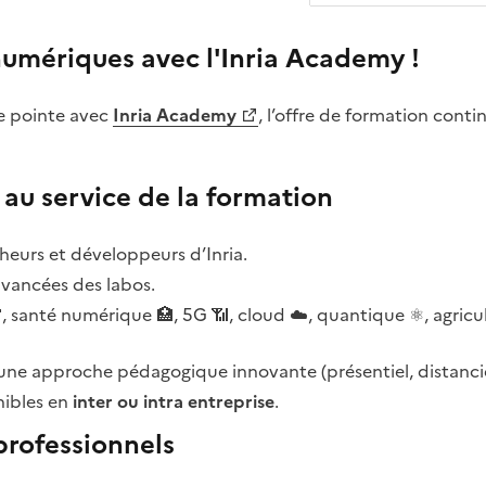
umériques avec l'Inria Academy !
e pointe avec
Inria Academy
, l’offre de formation cont
 au service de la formation
heurs et développeurs d’Inria.
 avancées des labos.
, santé numérique 🏥, 5G 📶, cloud ☁️, quantique ⚛️, agri
 une approche pédagogique innovante (présentiel, distancie
nibles en
inter ou intra entreprise
.
professionnels