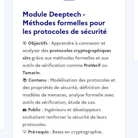
Module Deeptech -
Méthodes formelles pour
les protocoles de sécurité
Ouvre une nouvelle fenêtre
🎯
Objectifs
: Apprendre à concevoir et
analyser des
protocoles cryptographiques
sûrs
grâce aux méthodes formelles et aux
outils de vérification comme
ProVerif
ou
Tamarin
.
📚
Contenu
: Modélisation des protocoles et
des propriétés de sécurité, définition des
modèles de menaces, analyse formelle avec
outils de vérification, étude de cas.
👥
Public
: Ingénieurs et développeurs
souhaitant renforcer la sécurité de leurs
protocoles.
💡
Pré-requis
: Bases en cryptographie.