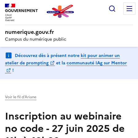
Recherc
GOUVERNEMENT
numerique.gouv.fr
Campus du numérique public
Découvrez dès à présent notre
kit pour animer un
(Ouvre une nouvelle fenêtre)
atelier de prompting
et la
communauté IAg sur Mentor
(Ouvre une nouvelle fenêtre)
!
Voir le fil d’Ariane
Inscription au webinaire
no code - 27 juin 2025 de