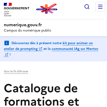
Recherc
GOUVERNEMENT
numerique.gouv.fr
Campus du numérique public
Découvrez dès à présent notre
kit pour animer un
(Ouvre une nouvelle fenêtre)
atelier de prompting
et la
communauté IAg sur Mentor
(Ouvre une nouvelle fenêtre)
!
Voir le fil d’Ariane
Catalogue de
formations et